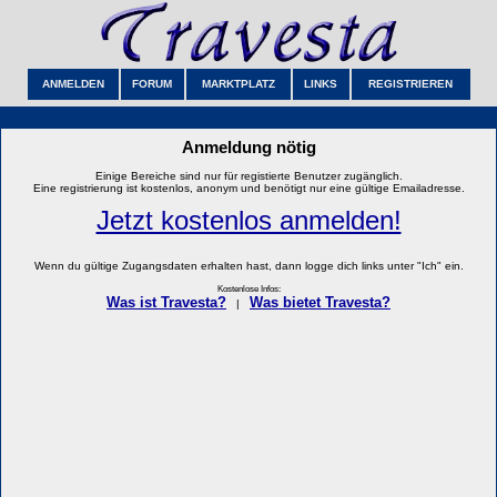
ANMELDEN
FORUM
MARKTPLATZ
LINKS
REGISTRIEREN
Anmeldung nötig
Einige Bereiche sind nur für registierte Benutzer zugänglich.
Eine registrierung ist kostenlos, anonym und benötigt nur eine gültige Emailadresse.
Jetzt kostenlos anmelden!
Wenn du gültige Zugangsdaten erhalten hast, dann logge dich links unter "Ich" ein.
Kostenlose Infos:
Was ist Travesta?
Was bietet Travesta?
|