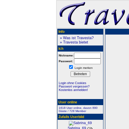
Info
» Was ist Travesta?
» Travesta bietet
Ich
Nickname:
Passwort:
Login merken
Login ohne Cookies
Passwort vergessen?
Kostenlos anmelden!
User online
1618 User online, davon 890
Gäste / 728 Member
Zufalls Userbild
Sabrina_69