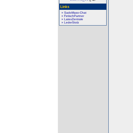
Links
» SadoMaso-Chat
» FetischPartner
» LatexZentrale
» LederStolz