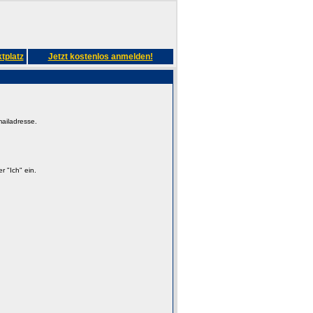
tplatz
Jetzt kostenlos anmelden!
mailadresse.
 "Ich" ein.