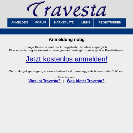
ANMELDEN
FORUM
MARKTPLATZ
LINKS
REGISTRIEREN
Anmeldung nötig
Einige Bereiche sind nur für registierte Benutzer zugänglich.
Eine registrierung ist kostenlos, anonym und benötigt nur eine gültige Emailadresse.
Jetzt kostenlos anmelden!
Wenn du gültige Zugangsdaten erhalten hast, dann logge dich links unter "Ich" ein.
Kostenlose Infos:
Was ist Travesta?
Was bietet Travesta?
|