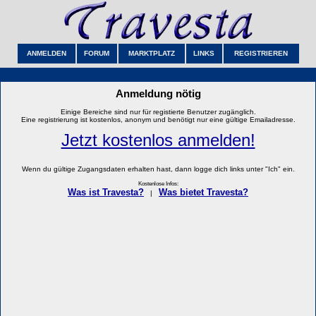
ANMELDEN
FORUM
MARKTPLATZ
LINKS
REGISTRIEREN
Anmeldung nötig
Einige Bereiche sind nur für registierte Benutzer zugänglich.
Eine registrierung ist kostenlos, anonym und benötigt nur eine gültige Emailadresse.
Jetzt kostenlos anmelden!
Wenn du gültige Zugangsdaten erhalten hast, dann logge dich links unter "Ich" ein.
Kostenlose Infos:
Was ist Travesta?
Was bietet Travesta?
|