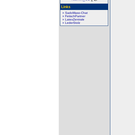
Links
» SadoMaso-Chat
» FetischPartner
» LatexZentrale
» LederStolz