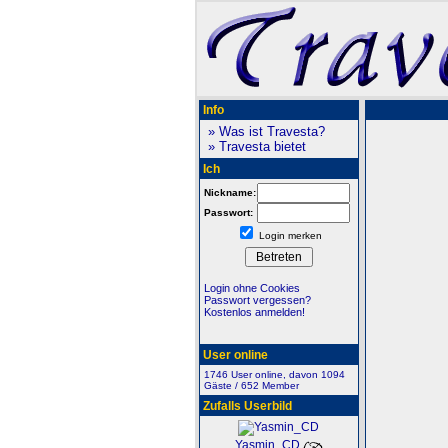
Info
» Was ist Travesta?
» Travesta bietet
Ich
Nickname:
Passwort:
Login merken
Login ohne Cookies
Passwort vergessen?
Kostenlos anmelden!
User online
1746 User online, davon 1094
Gäste / 652 Member
Zufalls Userbild
Yasmin_CD