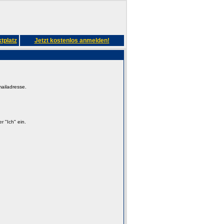
tplatz
Jetzt kostenlos anmelden!
mailadresse.
 "Ich" ein.