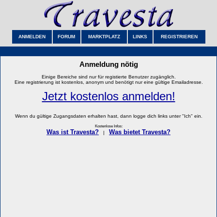
ANMELDEN
FORUM
MARKTPLATZ
LINKS
REGISTRIEREN
Anmeldung nötig
Einige Bereiche sind nur für registierte Benutzer zugänglich.
Eine registrierung ist kostenlos, anonym und benötigt nur eine gültige Emailadresse.
Jetzt kostenlos anmelden!
Wenn du gültige Zugangsdaten erhalten hast, dann logge dich links unter "Ich" ein.
Kostenlose Infos:
Was ist Travesta?
Was bietet Travesta?
|