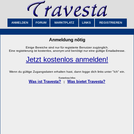
ANMELDEN
FORUM
MARKTPLATZ
LINKS
REGISTRIEREN
Anmeldung nötig
Einige Bereiche sind nur für registierte Benutzer zugänglich.
Eine registrierung ist kostenlos, anonym und benötigt nur eine gültige Emailadresse.
Jetzt kostenlos anmelden!
Wenn du gültige Zugangsdaten erhalten hast, dann logge dich links unter "Ich" ein.
Kostenlose Infos:
Was ist Travesta?
Was bietet Travesta?
|