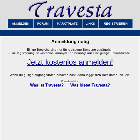
ANMELDEN
FORUM
MARKTPLATZ
LINKS
REGISTRIEREN
Anmeldung nötig
Einige Bereiche sind nur für registierte Benutzer zugänglich.
Eine registrierung ist kostenlos, anonym und benötigt nur eine gültige Emailadresse.
Jetzt kostenlos anmelden!
Wenn du gültige Zugangsdaten erhalten hast, dann logge dich links unter "Ich" ein.
Kostenlose Infos:
Was ist Travesta?
Was bietet Travesta?
|