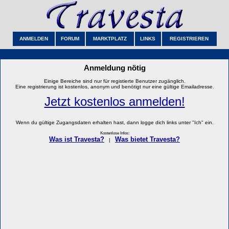
ANMELDEN
FORUM
MARKTPLATZ
LINKS
REGISTRIEREN
Anmeldung nötig
Einige Bereiche sind nur für registierte Benutzer zugänglich.
Eine registrierung ist kostenlos, anonym und benötigt nur eine gültige Emailadresse.
Jetzt kostenlos anmelden!
Wenn du gültige Zugangsdaten erhalten hast, dann logge dich links unter "Ich" ein.
Kostenlose Infos:
Was ist Travesta?
Was bietet Travesta?
|