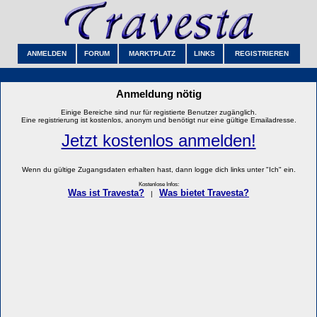
ANMELDEN
FORUM
MARKTPLATZ
LINKS
REGISTRIEREN
Anmeldung nötig
Einige Bereiche sind nur für registierte Benutzer zugänglich.
Eine registrierung ist kostenlos, anonym und benötigt nur eine gültige Emailadresse.
Jetzt kostenlos anmelden!
Wenn du gültige Zugangsdaten erhalten hast, dann logge dich links unter "Ich" ein.
Kostenlose Infos:
Was ist Travesta?
Was bietet Travesta?
|