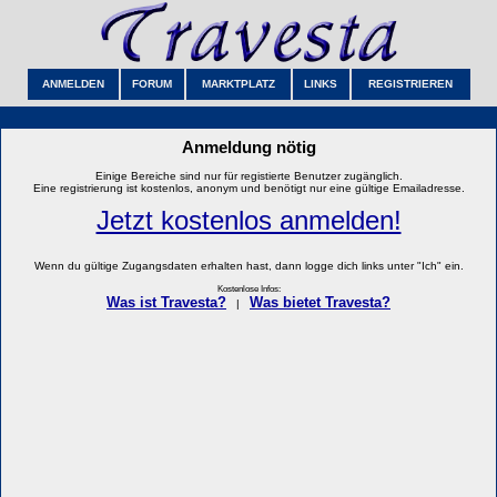
ANMELDEN
FORUM
MARKTPLATZ
LINKS
REGISTRIEREN
Anmeldung nötig
Einige Bereiche sind nur für registierte Benutzer zugänglich.
Eine registrierung ist kostenlos, anonym und benötigt nur eine gültige Emailadresse.
Jetzt kostenlos anmelden!
Wenn du gültige Zugangsdaten erhalten hast, dann logge dich links unter "Ich" ein.
Kostenlose Infos:
Was ist Travesta?
Was bietet Travesta?
|