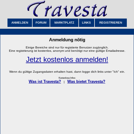
ANMELDEN
FORUM
MARKTPLATZ
LINKS
REGISTRIEREN
Anmeldung nötig
Einige Bereiche sind nur für registierte Benutzer zugänglich.
Eine registrierung ist kostenlos, anonym und benötigt nur eine gültige Emailadresse.
Jetzt kostenlos anmelden!
Wenn du gültige Zugangsdaten erhalten hast, dann logge dich links unter "Ich" ein.
Kostenlose Infos:
Was ist Travesta?
Was bietet Travesta?
|