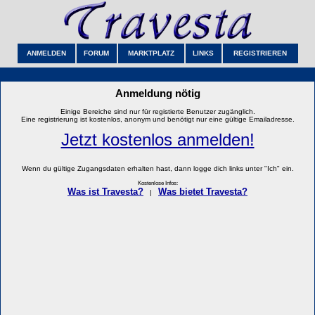
ANMELDEN
FORUM
MARKTPLATZ
LINKS
REGISTRIEREN
Anmeldung nötig
Einige Bereiche sind nur für registierte Benutzer zugänglich.
Eine registrierung ist kostenlos, anonym und benötigt nur eine gültige Emailadresse.
Jetzt kostenlos anmelden!
Wenn du gültige Zugangsdaten erhalten hast, dann logge dich links unter "Ich" ein.
Kostenlose Infos:
Was ist Travesta?
Was bietet Travesta?
|