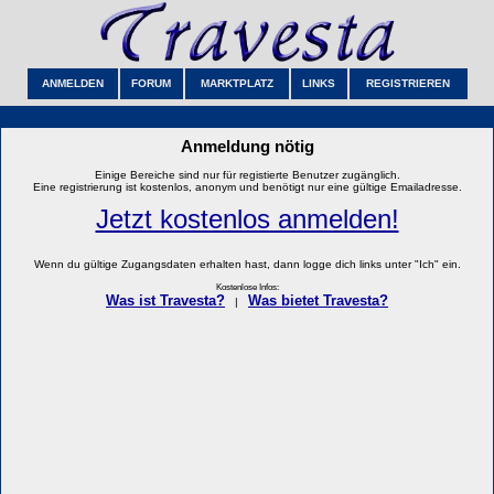
ANMELDEN
FORUM
MARKTPLATZ
LINKS
REGISTRIEREN
Anmeldung nötig
Einige Bereiche sind nur für registierte Benutzer zugänglich.
Eine registrierung ist kostenlos, anonym und benötigt nur eine gültige Emailadresse.
Jetzt kostenlos anmelden!
Wenn du gültige Zugangsdaten erhalten hast, dann logge dich links unter "Ich" ein.
Kostenlose Infos:
Was ist Travesta?
Was bietet Travesta?
|