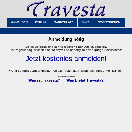
ANMELDEN
FORUM
MARKTPLATZ
LINKS
REGISTRIEREN
Anmeldung nötig
Einige Bereiche sind nur für registierte Benutzer zugänglich.
Eine registrierung ist kostenlos, anonym und benötigt nur eine gültige Emailadresse.
Jetzt kostenlos anmelden!
Wenn du gültige Zugangsdaten erhalten hast, dann logge dich links unter "Ich" ein.
Kostenlose Infos:
Was ist Travesta?
Was bietet Travesta?
|