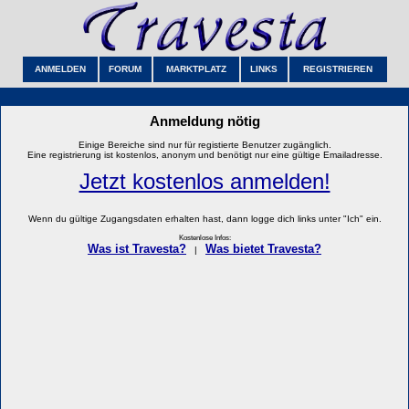
ANMELDEN
FORUM
MARKTPLATZ
LINKS
REGISTRIEREN
Anmeldung nötig
Einige Bereiche sind nur für registierte Benutzer zugänglich.
Eine registrierung ist kostenlos, anonym und benötigt nur eine gültige Emailadresse.
Jetzt kostenlos anmelden!
Wenn du gültige Zugangsdaten erhalten hast, dann logge dich links unter "Ich" ein.
Kostenlose Infos:
Was ist Travesta?
Was bietet Travesta?
|