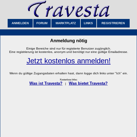
ANMELDEN
FORUM
MARKTPLATZ
LINKS
REGISTRIEREN
Anmeldung nötig
Einige Bereiche sind nur für registierte Benutzer zugänglich.
Eine registrierung ist kostenlos, anonym und benötigt nur eine gültige Emailadresse.
Jetzt kostenlos anmelden!
Wenn du gültige Zugangsdaten erhalten hast, dann logge dich links unter "Ich" ein.
Kostenlose Infos:
Was ist Travesta?
Was bietet Travesta?
|