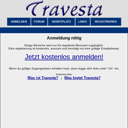
ANMELDEN
FORUM
MARKTPLATZ
LINKS
REGISTRIEREN
Anmeldung nötig
Einige Bereiche sind nur für registierte Benutzer zugänglich.
Eine registrierung ist kostenlos, anonym und benötigt nur eine gültige Emailadresse.
Jetzt kostenlos anmelden!
Wenn du gültige Zugangsdaten erhalten hast, dann logge dich links unter "Ich" ein.
Kostenlose Infos:
Was ist Travesta?
Was bietet Travesta?
|