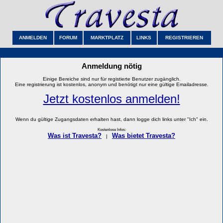
ANMELDEN
FORUM
MARKTPLATZ
LINKS
REGISTRIEREN
Anmeldung nötig
Einige Bereiche sind nur für registierte Benutzer zugänglich.
Eine registrierung ist kostenlos, anonym und benötigt nur eine gültige Emailadresse.
Jetzt kostenlos anmelden!
Wenn du gültige Zugangsdaten erhalten hast, dann logge dich links unter "Ich" ein.
Kostenlose Infos:
Was ist Travesta?
Was bietet Travesta?
|