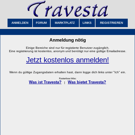
ANMELDEN
FORUM
MARKTPLATZ
LINKS
REGISTRIEREN
Anmeldung nötig
Einige Bereiche sind nur für registierte Benutzer zugänglich.
Eine registrierung ist kostenlos, anonym und benötigt nur eine gültige Emailadresse.
Jetzt kostenlos anmelden!
Wenn du gültige Zugangsdaten erhalten hast, dann logge dich links unter "Ich" ein.
Kostenlose Infos:
Was ist Travesta?
Was bietet Travesta?
|