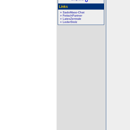
Links
» SadoMaso-Chat
» FetischPartner
» LatexZentrale
» LederStolz