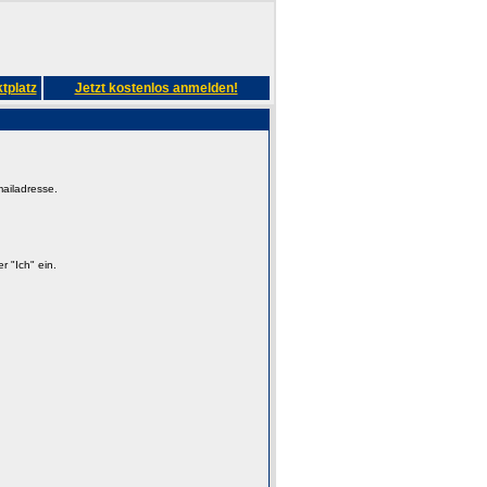
tplatz
Jetzt kostenlos anmelden!
mailadresse.
 "Ich" ein.