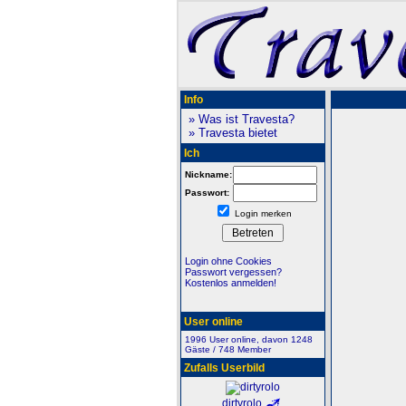
Info
» Was ist Travesta?
» Travesta bietet
Ich
Nickname:
Passwort:
Login merken
Login ohne Cookies
Passwort vergessen?
Kostenlos anmelden!
User online
1996 User online, davon 1248
Gäste / 748 Member
Zufalls Userbild
dirtyrolo