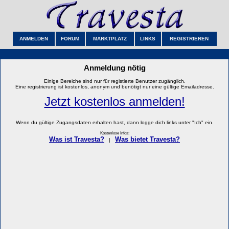
ANMELDEN
FORUM
MARKTPLATZ
LINKS
REGISTRIEREN
Anmeldung nötig
Einige Bereiche sind nur für registierte Benutzer zugänglich.
Eine registrierung ist kostenlos, anonym und benötigt nur eine gültige Emailadresse.
Jetzt kostenlos anmelden!
Wenn du gültige Zugangsdaten erhalten hast, dann logge dich links unter "Ich" ein.
Kostenlose Infos:
Was ist Travesta?
Was bietet Travesta?
|