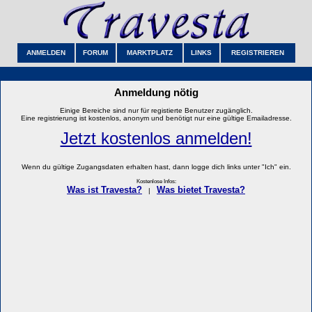
ANMELDEN
FORUM
MARKTPLATZ
LINKS
REGISTRIEREN
Anmeldung nötig
Einige Bereiche sind nur für registierte Benutzer zugänglich.
Eine registrierung ist kostenlos, anonym und benötigt nur eine gültige Emailadresse.
Jetzt kostenlos anmelden!
Wenn du gültige Zugangsdaten erhalten hast, dann logge dich links unter "Ich" ein.
Kostenlose Infos:
Was ist Travesta?
Was bietet Travesta?
|