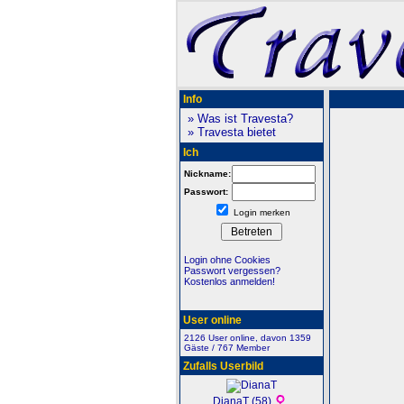
Info
» Was ist Travesta?
» Travesta bietet
Ich
Nickname:
Passwort:
Login merken
Login ohne Cookies
Passwort vergessen?
Kostenlos anmelden!
User online
2126 User online, davon 1359
Gäste / 767 Member
Zufalls Userbild
DianaT (58)