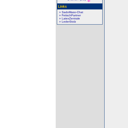
Links
» SadoMaso-Chat
» FetischPartner
» LatexZentrale
» LederStolz