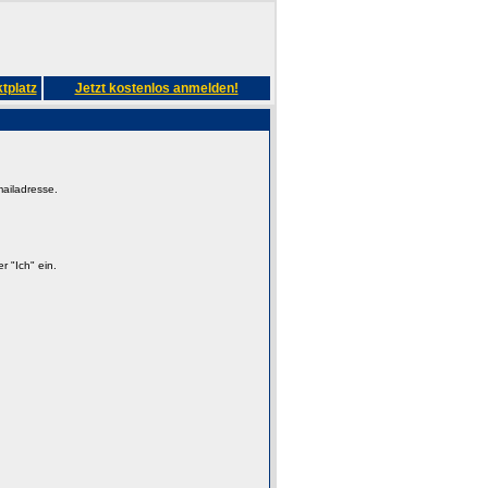
tplatz
Jetzt kostenlos anmelden!
mailadresse.
 "Ich" ein.