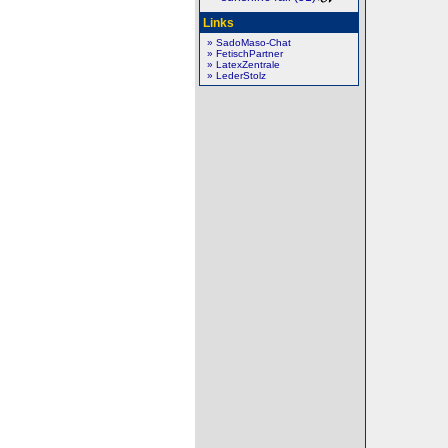
Links
» SadoMaso-Chat
» FetischPartner
» LatexZentrale
» LederStolz