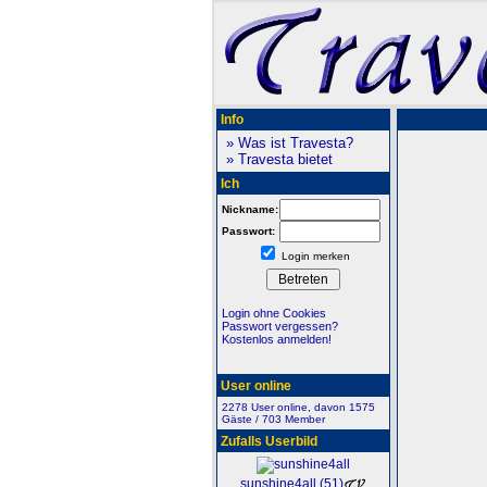
Info
» Was ist Travesta?
» Travesta bietet
Ich
Nickname:
Passwort:
Login merken
Login ohne Cookies
Passwort vergessen?
Kostenlos anmelden!
User online
2278 User online, davon 1575
Gäste / 703 Member
Zufalls Userbild
sunshine4all (51)