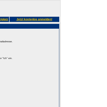
tplatz
Jetzt kostenlos anmelden!
mailadresse.
 "Ich" ein.