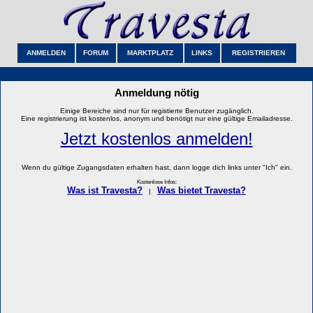
ANMELDEN
FORUM
MARKTPLATZ
LINKS
REGISTRIEREN
Anmeldung nötig
Einige Bereiche sind nur für registierte Benutzer zugänglich.
Eine registrierung ist kostenlos, anonym und benötigt nur eine gültige Emailadresse.
Jetzt kostenlos anmelden!
Wenn du gültige Zugangsdaten erhalten hast, dann logge dich links unter "Ich" ein.
Kostenlose Infos:
Was ist Travesta?
Was bietet Travesta?
|