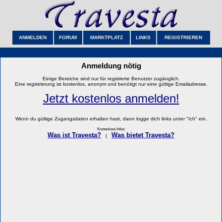
ANMELDEN
FORUM
MARKTPLATZ
LINKS
REGISTRIEREN
Anmeldung nötig
Einige Bereiche sind nur für registierte Benutzer zugänglich.
Eine registrierung ist kostenlos, anonym und benötigt nur eine gültige Emailadresse.
Jetzt kostenlos anmelden!
Wenn du gültige Zugangsdaten erhalten hast, dann logge dich links unter "Ich" ein.
Kostenlose Infos:
Was ist Travesta?
Was bietet Travesta?
|