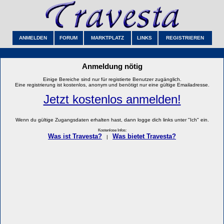
ANMELDEN
FORUM
MARKTPLATZ
LINKS
REGISTRIEREN
Anmeldung nötig
Einige Bereiche sind nur für registierte Benutzer zugänglich.
Eine registrierung ist kostenlos, anonym und benötigt nur eine gültige Emailadresse.
Jetzt kostenlos anmelden!
Wenn du gültige Zugangsdaten erhalten hast, dann logge dich links unter "Ich" ein.
Kostenlose Infos:
Was ist Travesta?
Was bietet Travesta?
|