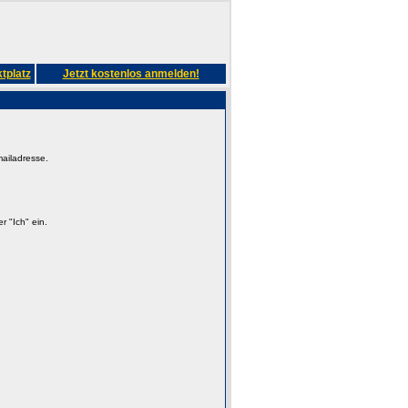
tplatz
Jetzt kostenlos anmelden!
mailadresse.
 "Ich" ein.