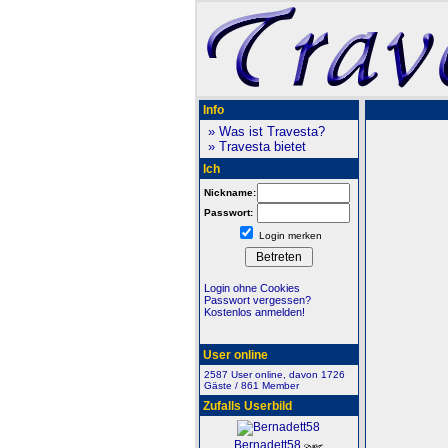
Info
» Was ist Travesta?
» Travesta bietet
Ich
Nickname:
Passwort:
Login merken
Login ohne Cookies
Passwort vergessen?
Kostenlos anmelden!
User online
2587 User online, davon 1726
Gäste / 861 Member
Zufalls Userbild
Bernadett58