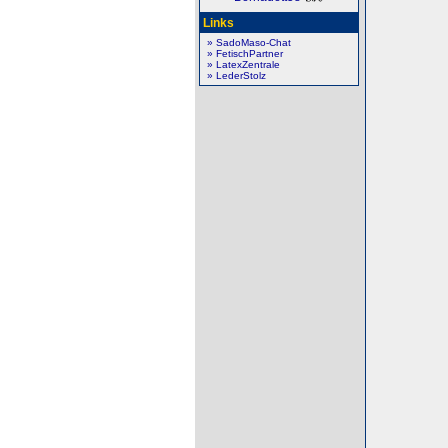
Links
» SadoMaso-Chat
» FetischPartner
» LatexZentrale
» LederStolz