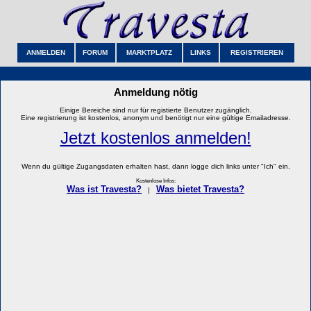
ANMELDEN
FORUM
MARKTPLATZ
LINKS
REGISTRIEREN
Anmeldung nötig
Einige Bereiche sind nur für registierte Benutzer zugänglich.
Eine registrierung ist kostenlos, anonym und benötigt nur eine gültige Emailadresse.
Jetzt kostenlos anmelden!
Wenn du gültige Zugangsdaten erhalten hast, dann logge dich links unter "Ich" ein.
Kostenlose Infos:
Was ist Travesta?
Was bietet Travesta?
|