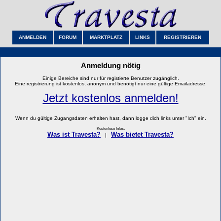
ANMELDEN
FORUM
MARKTPLATZ
LINKS
REGISTRIEREN
Anmeldung nötig
Einige Bereiche sind nur für registierte Benutzer zugänglich.
Eine registrierung ist kostenlos, anonym und benötigt nur eine gültige Emailadresse.
Jetzt kostenlos anmelden!
Wenn du gültige Zugangsdaten erhalten hast, dann logge dich links unter "Ich" ein.
Kostenlose Infos:
Was ist Travesta?
Was bietet Travesta?
|