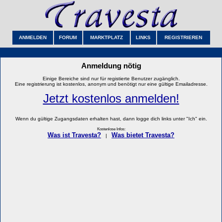
ANMELDEN
FORUM
MARKTPLATZ
LINKS
REGISTRIEREN
Anmeldung nötig
Einige Bereiche sind nur für registierte Benutzer zugänglich.
Eine registrierung ist kostenlos, anonym und benötigt nur eine gültige Emailadresse.
Jetzt kostenlos anmelden!
Wenn du gültige Zugangsdaten erhalten hast, dann logge dich links unter "Ich" ein.
Kostenlose Infos:
Was ist Travesta?
Was bietet Travesta?
|