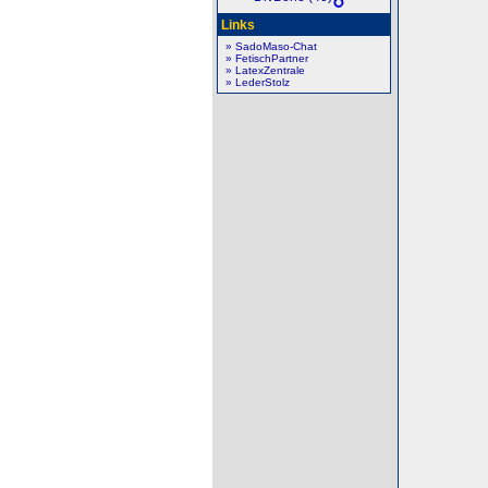
Links
» SadoMaso-Chat
» FetischPartner
» LatexZentrale
» LederStolz