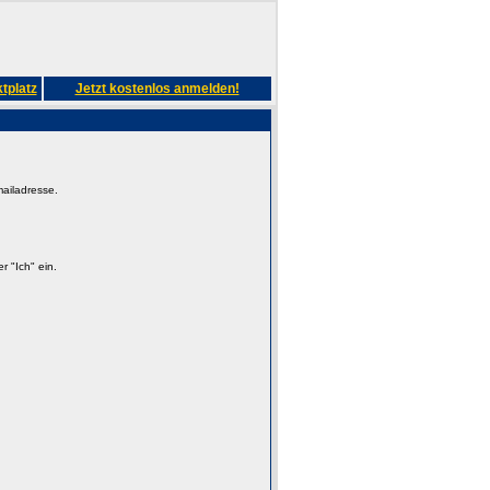
tplatz
Jetzt kostenlos anmelden!
mailadresse.
 "Ich" ein.