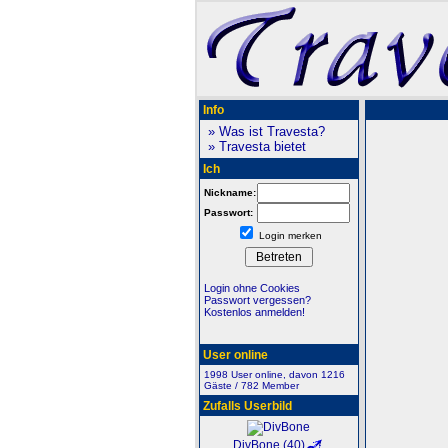
Info
» Was ist Travesta?
» Travesta bietet
Ich
Nickname:
Passwort:
Login merken
Login ohne Cookies
Passwort vergessen?
Kostenlos anmelden!
User online
1998 User online, davon 1216
Gäste / 782 Member
Zufalls Userbild
DivBone (40)