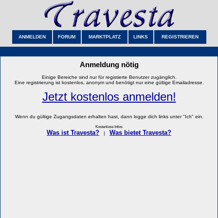
ANMELDEN
FORUM
MARKTPLATZ
LINKS
REGISTRIEREN
Anmeldung nötig
Einige Bereiche sind nur für registierte Benutzer zugänglich.
Eine registrierung ist kostenlos, anonym und benötigt nur eine gültige Emailadresse.
Jetzt kostenlos anmelden!
Wenn du gültige Zugangsdaten erhalten hast, dann logge dich links unter "Ich" ein.
Kostenlose Infos:
Was ist Travesta?
Was bietet Travesta?
|