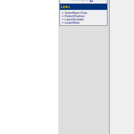
Links
» SadoMaso-Chat
» FetischPartner
» LatexZentrale
» LederStolz