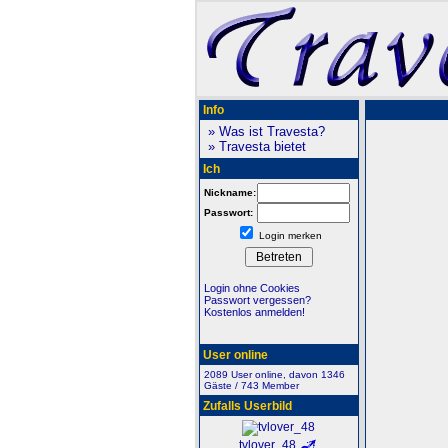
Info
» Was ist Travesta?
» Travesta bietet
Ich
Nickname:
Passwort:
Login merken
Login ohne Cookies
Passwort vergessen?
Kostenlos anmelden!
User online
2089 User online, davon 1346
Gäste / 743 Member
Zufalls Userbild
tvlover_48