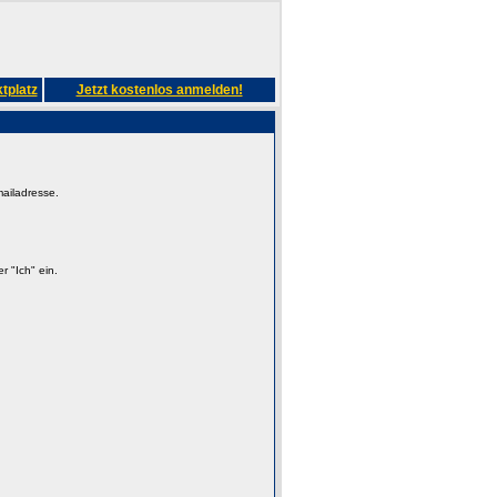
tplatz
Jetzt kostenlos anmelden!
mailadresse.
 "Ich" ein.