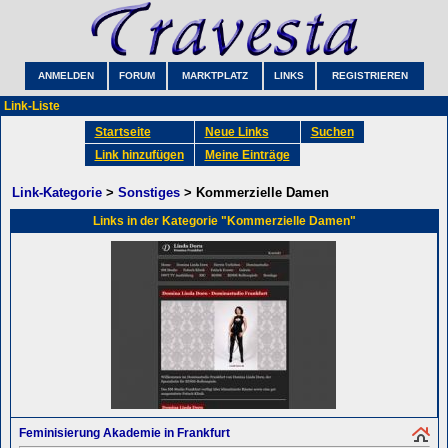
ANMELDEN
FORUM
MARKTPLATZ
LINKS
REGISTRIEREN
Link-Liste
Startseite
Neue Links
Suchen
Link hinzufügen
Meine Einträge
Link-Kategorie
>
Sonstiges
> Kommerzielle Damen
Links in der Kategorie "Kommerzielle Damen"
Feminisierung Akademie in Frankfurt