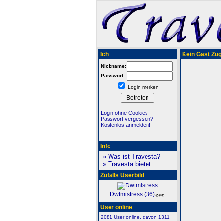
Ich
Kein Gast Zugr
Nickname:
Passwort:
Login merken
Login ohne Cookies
Passwort vergessen?
Kostenlos anmelden!
Info
» Was ist Travesta?
» Travesta bietet
Zufalls Userbild
Dwtmistress (36)
User online
2081 User online, davon 1311