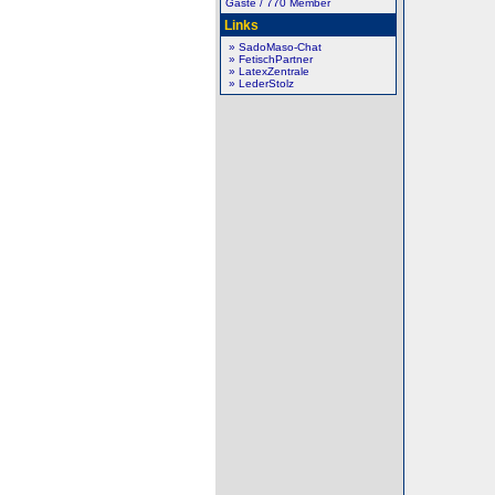
Gäste / 770 Member
Links
» SadoMaso-Chat
» FetischPartner
» LatexZentrale
» LederStolz