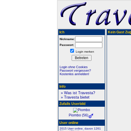
Ich
Kein Gast Zugr
Nickname:
Passwort:
Login merken
Login ohne Cookies
Passwort vergessen?
Kostenlos anmelden!
Info
» Was ist Travesta?
» Travesta bietet
Zufalls Userbild
Piombo (56)
User online
2015 User online, davon 1261