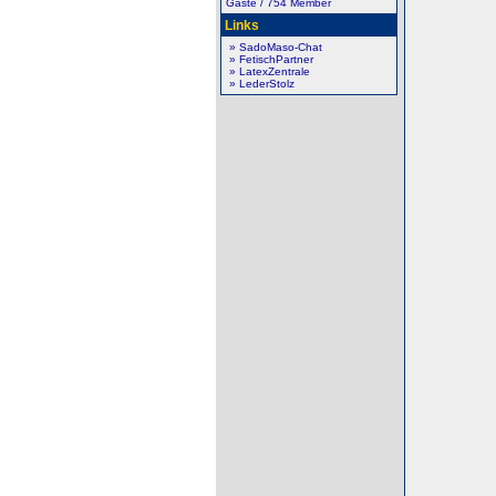
Gäste / 754 Member
Links
» SadoMaso-Chat
» FetischPartner
» LatexZentrale
» LederStolz