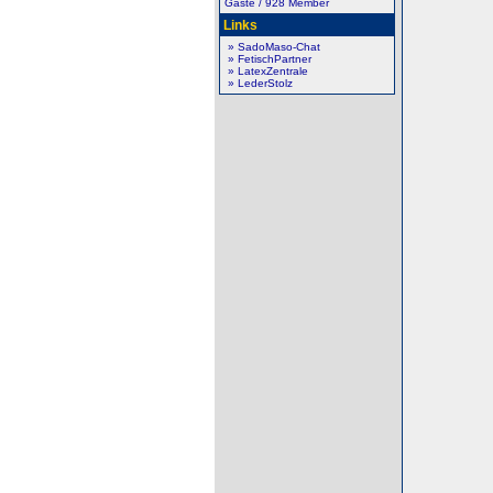
Gäste / 928 Member
Links
» SadoMaso-Chat
» FetischPartner
» LatexZentrale
» LederStolz