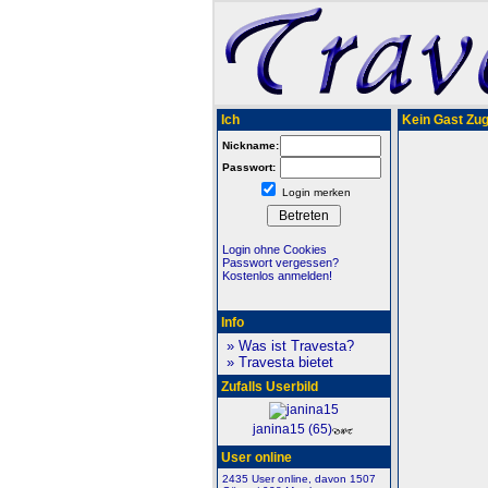
Ich
Kein Gast Zugr
Nickname:
Passwort:
Login merken
Login ohne Cookies
Passwort vergessen?
Kostenlos anmelden!
Info
» Was ist Travesta?
» Travesta bietet
Zufalls Userbild
janina15 (65)
User online
2435 User online, davon 1507