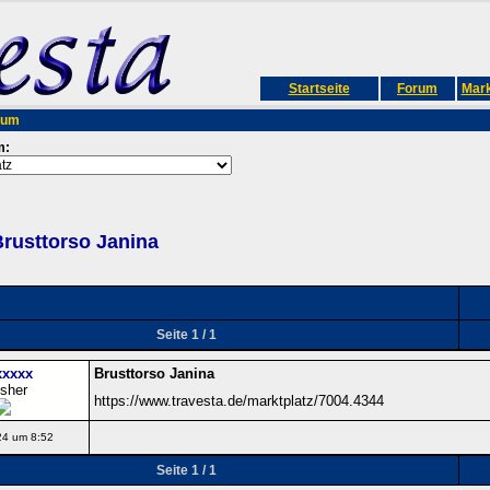
Startseite
Forum
Mark
rum
m:
rusttorso Janina
Seite 1 / 1
xxxxx
Brusttorso Janina
isher
https://www.travesta.de/marktplatz/7004.4344
24 um 8:52
Seite 1 / 1