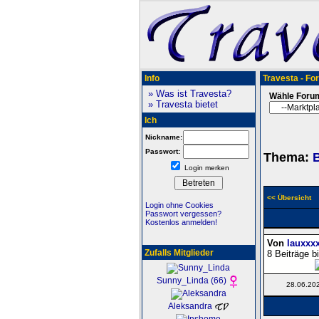
Info
Travesta - Fo
» Was ist Travesta?
Wähle Foru
» Travesta bietet
Ich
Nickname:
Passwort:
Thema:
B
Login merken
<< Übersicht
Login ohne Cookies
Passwort vergessen?
Kostenlos anmelden!
Von
lauxxx
Zufalls Mitglieder
8 Beiträge b
Sunny_Linda (66)
28.06.20
Aleksandra