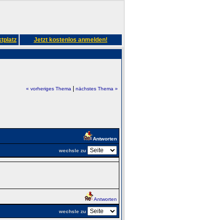
tplatz
Jetzt kostenlos anmelden!
|
« vorheriges Thema
nächstes Thema »
Antworten
wechsle zu
Antworten
wechsle zu