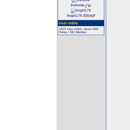
Inshome
Angel176 (68)
User online
1635 User online, davon 944
Gäste / 691 Member