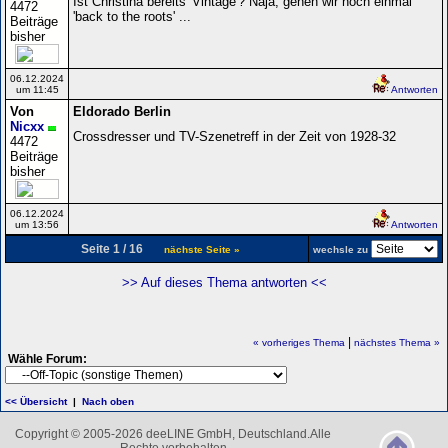
Ist Christina bereits 'Vintage'? Naja, gehen wir noch einmal
4472
'back to the roots' ...
Beiträge
bisher
06.12.2024
um 11:45
Antworten
Von
Eldorado Berlin
Nicxx
Crossdresser und TV-Szenetreff in der Zeit von 1928-32
4472
Beiträge
bisher
06.12.2024
um 13:56
Antworten
Seite 1 / 16
nächste Seite »
wechsle zu
>> Auf dieses Thema antworten <<
|
« vorheriges Thema
nächstes Thema »
Wähle Forum:
<< Übersicht
|
Nach oben
Copyright © 2005-2026 deeLINE GmbH, Deutschland.Alle