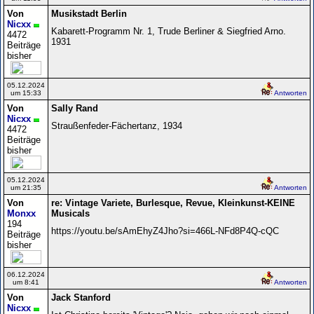
Von
Musikstadt Berlin
Nicxx
Kabarett-Programm Nr. 1, Trude Berliner & Siegfried Arno.
4472
1931
Beiträge
bisher
05.12.2024
um 15:33
Antworten
Von
Sally Rand
Nicxx
Straußenfeder-Fächertanz, 1934
4472
Beiträge
bisher
05.12.2024
um 21:35
Antworten
Von
re: Vintage Variete, Burlesque, Revue, Kleinkunst-KEINE
Monxx
Musicals
194
https://youtu.be/sAmEhyZ4Jho?si=466L-NFd8P4Q-cQC
Beiträge
bisher
06.12.2024
um 8:41
Antworten
Von
Jack Stanford
Nicxx