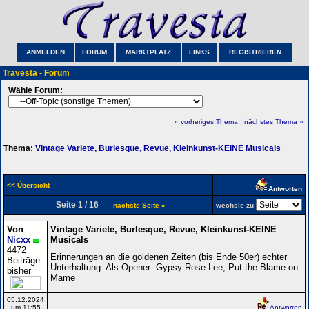
ANMELDEN
FORUM
MARKTPLATZ
LINKS
REGISTRIEREN
Travesta - Forum
Wähle Forum:
|
« vorheriges Thema
nächstes Thema »
Thema:
Vintage Variete, Burlesque, Revue, Kleinkunst-KEINE Musicals
<< Übersicht
Antworten
Seite 1 / 16
nächste Seite »
wechsle zu
Von
Vintage Variete, Burlesque, Revue, Kleinkunst-KEINE
Nicxx
Musicals
4472
Erinnerungen an die goldenen Zeiten (bis Ende 50er) echter
Beiträge
Unterhaltung. Als Opener: Gypsy Rose Lee, Put the Blame on
bisher
Mame
05.12.2024
um 11:55
Antworten