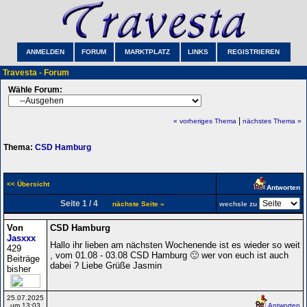
ANMELDEN
FORUM
MARKTPLATZ
LINKS
REGISTRIEREN
Travesta - Forum
Wähle Forum:
|
« vorheriges Thema
nächstes Thema »
Thema:
CSD Hamburg
<< Übersicht
Antworten
Seite 1 / 4
nächste Seite »
wechsle zu
Von
CSD Hamburg
Jasxxx
Hallo ihr lieben am nächsten Wochenende ist es wieder so weit
429
, vom 01.08 - 03.08 CSD Hamburg 🙂 wer von euch ist auch
Beiträge
dabei ? Liebe Grüße Jasmin
bisher
25.07.2025
um 13:03
Antworten