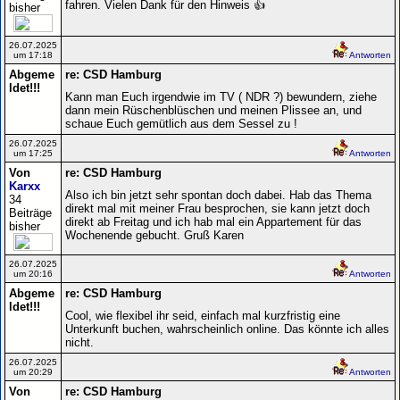
fahren. Vielen Dank für den Hinweis 👍
bisher
26.07.2025
um 17:18
Antworten
Abgeme
re: CSD Hamburg
ldet!!!
Kann man Euch irgendwie im TV ( NDR ?) bewundern, ziehe
dann mein Rüschenblüschen und meinen Plissee an, und
schaue Euch gemütlich aus dem Sessel zu !
26.07.2025
um 17:25
Antworten
Von
re: CSD Hamburg
Karxx
Also ich bin jetzt sehr spontan doch dabei. Hab das Thema
34
direkt mal mit meiner Frau besprochen, sie kann jetzt doch
Beiträge
direkt ab Freitag und ich hab mal ein Appartement für das
bisher
Wochenende gebucht. Gruß Karen
26.07.2025
um 20:16
Antworten
Abgeme
re: CSD Hamburg
ldet!!!
Cool, wie flexibel ihr seid, einfach mal kurzfristig eine
Unterkunft buchen, wahrscheinlich online. Das könnte ich alles
nicht.
26.07.2025
um 20:29
Antworten
Von
re: CSD Hamburg