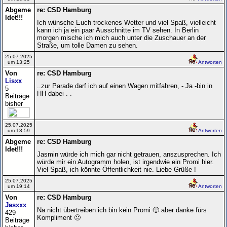
Abgeme
re: CSD Hamburg
ldet!!!
Ich wünsche Euch trockenes Wetter und viel Spaß, vielleicht
kann ich ja ein paar Ausschnitte im TV sehen. In Berlin
morgen mische ich mich auch unter die Zuschauer an der
Straße, um tolle Damen zu sehen.
25.07.2025
um 13:25
Antworten
Von
re: CSD Hamburg
Lisxx
..zur Parade darf ich auf einen Wagen mitfahren, - Ja -bin in
5
HH dabei . .
Beiträge
bisher
25.07.2025
um 13:59
Antworten
Abgeme
re: CSD Hamburg
ldet!!!
Jasmin würde ich mich gar nicht getrauen, anszusprechen. Ich
würde mir ein Autogramm holen, ist irgendwie ein Promi hier.
Viel Spaß, ich könnte Öffentlichkeit nie. Liebe Grüße !
25.07.2025
um 19:14
Antworten
Von
re: CSD Hamburg
Jasxxx
Na nicht übertreiben ich bin kein Promi 🙂 aber danke fürs
429
Kompliment 🙂
Beiträge