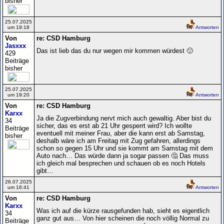
bisher
25.07.2025
um 19:18
Antworten
Von
re: CSD Hamburg
Jasxxx
Das ist lieb das du nur wegen mir kommen würdest 🙂
429
Beiträge
bisher
25.07.2025
um 19:20
Antworten
Von
re: CSD Hamburg
Karxx
Ja die Zugverbindung nervt mich auch gewaltig. Aber bist du
34
sicher, das es erst ab 21 Uhr gesperrt wird? Ich wollte
Beiträge
eventuell mit meiner Frau, aber die kann erst ab Samstag,
bisher
deshalb wäre ich am Freitag mit Zug gefahren, allerdings
schon so gegen 15 Uhr und sie kommt am Samstag mit dem
Auto nach… Das würde dann ja sogar passen 🤔 Das muss
ich gleich mal besprechen und schauen ob es noch Hotels
gibt…
26.07.2025
um 16:41
Antworten
Von
re: CSD Hamburg
Karxx
Was ich auf die kürze rausgefunden hab, sieht es eigentlich
34
ganz gut aus… Von hier scheinen die noch völlig Normal zu
Beiträge