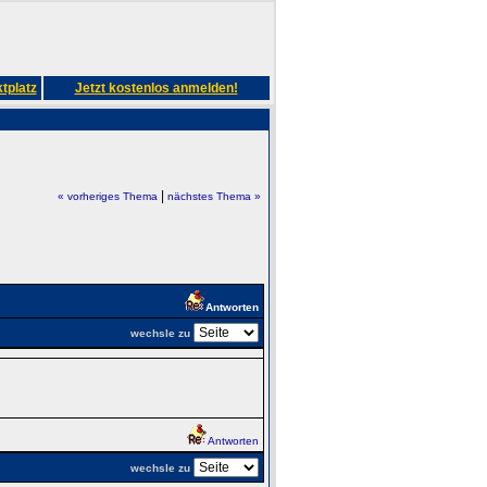
tplatz
Jetzt kostenlos anmelden!
|
« vorheriges Thema
nächstes Thema »
Antworten
wechsle zu
Antworten
wechsle zu