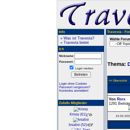
Info
Travesta - Fo
» Was ist Travesta?
Wähle Foru
» Travesta bietet
Ich
Nickname:
Passwort:
Thema:
Login merken
<< Übersicht
Login ohne Cookies
Passwort vergessen?
Kostenlos anmelden!
Von
Rorx
Zufalls Mitglieder
1291 Beiträg
Krissy (61)
23.02.202
tvsabsi (52)