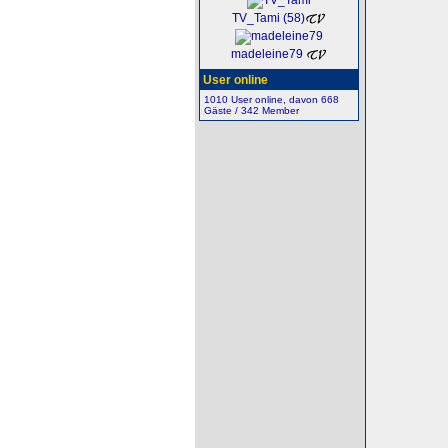
TV_Tami (58)
madeleine79
User online
1010 User online, davon 668
Gäste / 342 Member