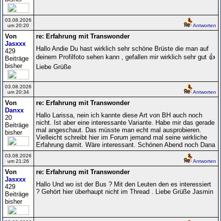
03.08.2026
um 20:20
Antworten
Von
re: Erfahrung mit Transwonder
Jasxxx
Hallo Andie Du hast wirklich sehr schöne Brüste die man auf
429
deinem Profilfoto sehen kann , gefallen mir wirklich sehr gut 👍
Beiträge
bisher
Liebe Grüße
03.08.2026
um 20:34
Antworten
Von
re: Erfahrung mit Transwonder
Danxx
Hallo Larissa, nein ich kannte diese Art von BH auch noch
20
nicht. Ist aber eine interessante Variante. Habe mir das gerade
Beiträge
mal angeschaut. Das müsste man echt mal ausprobieren.
bisher
Vielleicht schreibt hier im Forum jemand mal seine wirkliche
Erfahrung damit. Wäre interessant. Schönen Abend noch Dana
03.08.2026
um 21:26
Antworten
Von
re: Erfahrung mit Transwonder
Jasxxx
Hallo Und wo ist der Bus ? Mit den Leuten den es interessiert
429
? Gehört hier überhaupt nicht im Thread . Liebe Grüße Jasmin
Beiträge
bisher