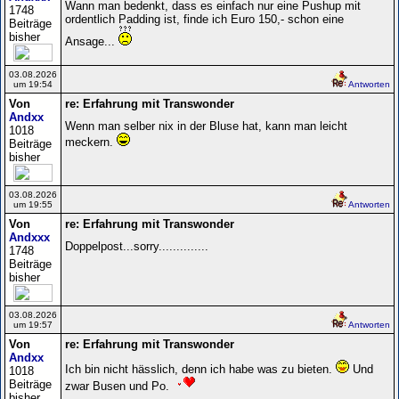
Wann man bedenkt, dass es einfach nur eine Pushup mit
1748
ordentlich Padding ist, finde ich Euro 150,- schon eine
Beiträge
bisher
Ansage...
03.08.2026
um 19:54
Antworten
Von
re: Erfahrung mit Transwonder
Andxx
Wenn man selber nix in der Bluse hat, kann man leicht
1018
meckern.
Beiträge
bisher
03.08.2026
um 19:55
Antworten
Von
re: Erfahrung mit Transwonder
Andxxx
Doppelpost...sorry..............
1748
Beiträge
bisher
03.08.2026
um 19:57
Antworten
Von
re: Erfahrung mit Transwonder
Andxx
Ich bin nicht hässlich, denn ich habe was zu bieten.
Und
1018
Beiträge
zwar Busen und Po.
bisher