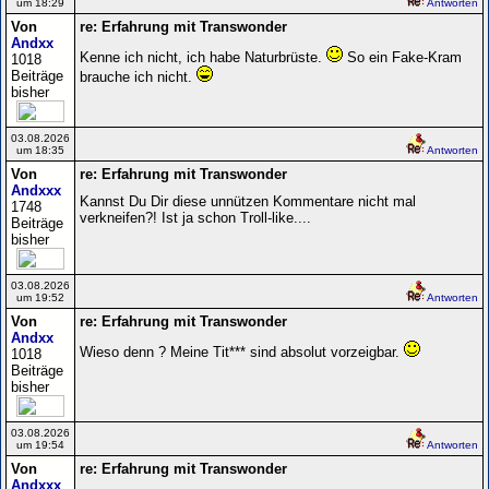
um 18:29
Antworten
Von
re: Erfahrung mit Transwonder
Andxx
Kenne ich nicht, ich habe Naturbrüste.
So ein Fake-Kram
1018
Beiträge
brauche ich nicht.
bisher
03.08.2026
um 18:35
Antworten
Von
re: Erfahrung mit Transwonder
Andxxx
Kannst Du Dir diese unnützen Kommentare nicht mal
1748
verkneifen?! Ist ja schon Troll-like....
Beiträge
bisher
03.08.2026
um 19:52
Antworten
Von
re: Erfahrung mit Transwonder
Andxx
Wieso denn ? Meine Tit*** sind absolut vorzeigbar.
1018
Beiträge
bisher
03.08.2026
um 19:54
Antworten
Von
re: Erfahrung mit Transwonder
Andxxx