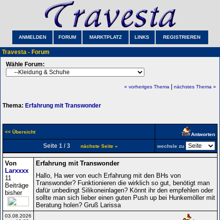
ANMELDEN
FORUM
MARKTPLATZ
LINKS
REGISTRIEREN
Travesta - Forum
Wähle Forum:
|
« vorheriges Thema
nächstes Thema »
Thema:
Erfahrung mit Transwonder
<< Übersicht
Antworten
Seite 1 / 3
nächste Seite »
wechsle zu
Von
Erfahrung mit Transwonder
Larxxxx
Hallo, Ha wer von euch Erfahrung mit den BHs von
11
Transwonder? Funktionieren die wirklich so gut, benötigt man
Beiträge
dafür unbedingt Silikoneinlagen? Könnt ihr den empfehlen oder
bisher
sollte man sich lieber einen guten Push up bei Hunkemöller mit
Beratung holen? Gruß Larissa
03.08.2026