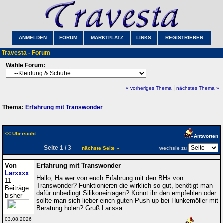
ANMELDEN
FORUM
MARKTPLATZ
LINKS
REGISTRIEREN
Travesta - Forum
Wähle Forum:
|
« vorheriges Thema
nächstes Thema »
Thema:
Erfahrung mit Transwonder
<< Übersicht
Antworten
Seite 1 / 3
nächste Seite »
wechsle zu
Von
Erfahrung mit Transwonder
Larxxxx
Hallo, Ha wer von euch Erfahrung mit den BHs von
11
Transwonder? Funktionieren die wirklich so gut, benötigt man
Beiträge
dafür unbedingt Silikoneinlagen? Könnt ihr den empfehlen oder
bisher
sollte man sich lieber einen guten Push up bei Hunkemöller mit
Beratung holen? Gruß Larissa
03.08.2026