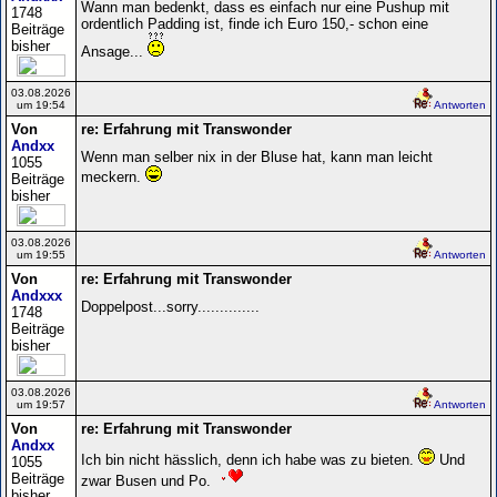
Wann man bedenkt, dass es einfach nur eine Pushup mit
1748
ordentlich Padding ist, finde ich Euro 150,- schon eine
Beiträge
bisher
Ansage...
03.08.2026
um 19:54
Antworten
Von
re: Erfahrung mit Transwonder
Andxx
Wenn man selber nix in der Bluse hat, kann man leicht
1055
meckern.
Beiträge
bisher
03.08.2026
um 19:55
Antworten
Von
re: Erfahrung mit Transwonder
Andxxx
Doppelpost...sorry..............
1748
Beiträge
bisher
03.08.2026
um 19:57
Antworten
Von
re: Erfahrung mit Transwonder
Andxx
Ich bin nicht hässlich, denn ich habe was zu bieten.
Und
1055
Beiträge
zwar Busen und Po.
bisher