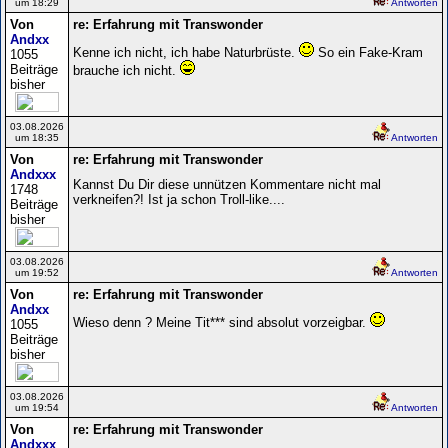
um 18:29
Antworten
Von
re: Erfahrung mit Transwonder
Andxx
Kenne ich nicht, ich habe Naturbrüste.
So ein Fake-Kram
1055
Beiträge
brauche ich nicht.
bisher
03.08.2026
um 18:35
Antworten
Von
re: Erfahrung mit Transwonder
Andxxx
Kannst Du Dir diese unnützen Kommentare nicht mal
1748
verkneifen?! Ist ja schon Troll-like....
Beiträge
bisher
03.08.2026
um 19:52
Antworten
Von
re: Erfahrung mit Transwonder
Andxx
Wieso denn ? Meine Tit*** sind absolut vorzeigbar.
1055
Beiträge
bisher
03.08.2026
um 19:54
Antworten
Von
re: Erfahrung mit Transwonder
Andxxx