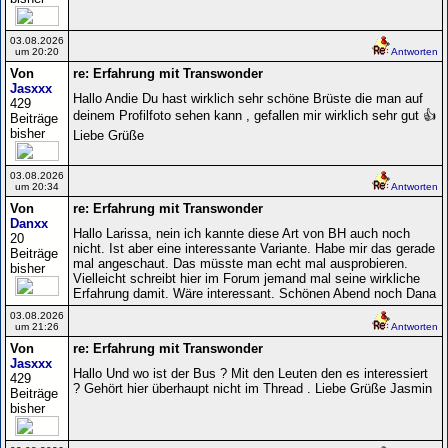
03.08.2026
um 20:20
Antworten
Von
re: Erfahrung mit Transwonder
Jasxxx
Hallo Andie Du hast wirklich sehr schöne Brüste die man auf
429
deinem Profilfoto sehen kann , gefallen mir wirklich sehr gut 👍
Beiträge
bisher
Liebe Grüße
03.08.2026
um 20:34
Antworten
Von
re: Erfahrung mit Transwonder
Danxx
Hallo Larissa, nein ich kannte diese Art von BH auch noch
20
nicht. Ist aber eine interessante Variante. Habe mir das gerade
Beiträge
mal angeschaut. Das müsste man echt mal ausprobieren.
bisher
Vielleicht schreibt hier im Forum jemand mal seine wirkliche
Erfahrung damit. Wäre interessant. Schönen Abend noch Dana
03.08.2026
um 21:26
Antworten
Von
re: Erfahrung mit Transwonder
Jasxxx
Hallo Und wo ist der Bus ? Mit den Leuten den es interessiert
429
? Gehört hier überhaupt nicht im Thread . Liebe Grüße Jasmin
Beiträge
bisher