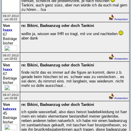
verhüllt, schlecht die problemzone, je nach höschen
Tankini, auch ganz süss, aber nun würde ich da euch mal gern
zu hören... Isa
09.07.2013
um 18:22
Antworten
Von
re: Bikini, Badeanzug oder doch Tankini
Isaxx
wollte ja, wissen war IHR so tragt, mit vor und nachteilen
67
aber dank
Beiträge
bisher
09.07.2013
um 19:02
Antworten
Von
re: Bikini, Badeanzug oder doch Tankini
Isaxx
finde nicht das es immer auf die figure an kommt, denn z.b.
67
gerade beim höschen ist es. schwer was zu verstecken... es
Beiträge
sei denn, du nimmst eins. mit langbein, was wiederum. nicht
bisher
mehr so dolle ausschaut...
09.07.2013
um 19:08
Antworten
Von
re: Bikini, Badeanzug oder doch Tankini
katxxxx
ich spiele wasserball, also dass heisst badebekleidung ist fuer
45
mein ein relativ elementarer bestandteil meiner garderobe,
Beiträge
neben anderen teilen natuerlich. ich habe mir einen badeanzug
bisher
im sanitaetshaus gekauft, mit taschen fuer brustprothesen, so
wie ihn brustkrebspatientinnen auch tragen. diese badeanzuge