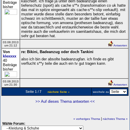
kaschiert. ich trage ja unter dem badeanzuge einen
Beiträge
tiefenschutz (sport) als cache s**x (transformation co uk hatte
bisher
das mal in spitze eingenaeht als cache-s**x-slip verkauft). mit
muster wurde diese stelle dann besonders betont, einfarbig
schwarz im schrittbereich, muster an der taillie fuer etwas
optische formung, von amoena (prothesen badeanzug), dass
war da tatsaechlich und erstaunlicherweise die beste wahl.
meinte auch die verkaueferin im saenitaetshaus, die mich dort
sehr gut beraten hat.
03.08.2013
um 21:12
Antworten
Von
re: Bikini, Badeanzug oder doch Tankini
klexxxx
also ich bin der absolte badeanzugfan. ich finde es gibt
40
verflucht s**y teile die auch ein tv gut tragen kann.
Beiträge
bisher
03.08.2013
um 21:30
Antworten
Seite 1 / 7
nächste Seite »
wechsle zu
>> Auf dieses Thema antworten <<
|
« vorheriges Thema
nächstes Thema »
Wähle Forum: