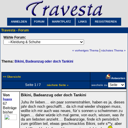
ANMELDEN
FORUM
MARKTPLATZ
LINKS
REGISTRIEREN
Travesta - Forum
Wähle Forum:
|
« vorheriges Thema
nächstes Thema »
Thema:
Bikini, Badeanzug oder doch Tankini
<< Übersicht
Antworten
Seite 1 / 7
nächste Seite »
wechsle zu
Von
Bikini, Badeanzug oder doch Tankini
Isaxx
Juhu ihr lieben.... ein paar sonnenstrahlen, haben es ja, dieses
67
jahr doch noch geschafft... da ich mal wieder shoppen muss,
Beiträge
wollte ich mir auch was neues, für´s sonnen u schwimmen zu
bisher
legen.... daher würde ich mal gerne, von euch, wissen, was ihr
da am liebsten anzieht.... Badeanzüge, finde ich persönlich
zum größten teil, etwas geschmacklos Bikini, sehr s**y, aber