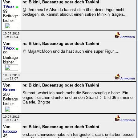
Von
re: Bikini, Badeanzug oder doch Tankini
TVexx
@ JeromeaTV Also du kannst dich über deine Figur nicht
99
beklagen, du kannst absolut einen süßen Minikini tragen...
Beiträge
bisher
10.07.2013
um 18:04
Antworten
Von
re: Bikini, Badeanzug oder doch Tankini
TVexx
@ MajaMcMoon und du hast auch eine super Figur.....
99
Beiträge
bisher
10.07.2013
um 18:07
Antworten
Von
re: Bikini, Badeanzug oder doch Tankini
Brixxx
Stimmt, wobei ich auch mehr die Badeanzugfigur habe. Ein
280
enges Höschen drunter und an den Strand -> Bild 36 in meiner
Beiträge
Galerie. Brigitte
bisher
10.07.2013
um 19:47
Antworten
Von
re: Bikini, Badeanzug oder doch Tankini
katxxxx
erstaunlicherweise habe ich festgestellt, dass unifarben besser
45