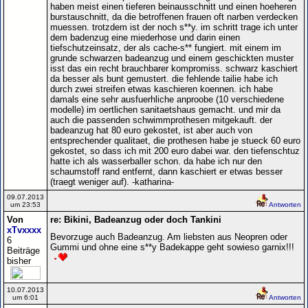
haben meist einen tieferen beinausschnitt und einen hoeheren
burstauschnitt, da die betroffenen frauen oft narben verdecken
muessen. trotzdem ist der noch s**y. im schritt trage ich unter
dem badenzug eine miederhose und darin einen
tiefschutzeinsatz, der als cache-s** fungiert. mit einem im
grunde schwarzen badeanzug und einem geschickten muster
isst das ein recht brauchbarer kompromiss. schwarz kaschiert
da besser als bunt gemustert. die fehlende tailie habe ich
durch zwei streifen etwas kaschieren koennen. ich habe
damals eine sehr ausfuerhliche anproobe (10 verschiedene
modelle) im oertlichen sanitaetshaus gemacht. und mir da
auch die passenden schwimmprothesen mitgekauft. der
badeanzug hat 80 euro gekostet, ist aber auch von
entsprechender qualitaet, die prothesen habe je stueck 60 euro
gekostet, so dass ich mit 200 euro dabei war. den tiefenschtuz
hatte ich als wasserballer schon. da habe ich nur den
schaumstoff rand entfernt, dann kaschiert er etwas besser
(traegt weniger auf). -katharina-
09.07.2013
um 23:53
Antworten
Von
re: Bikini, Badeanzug oder doch Tankini
xTvxxxx
Bevorzuge auch Badeanzug. Am liebsten aus Neopren oder
6
Gummi und ohne eine s**y Badekappe geht sowieso garnix!!!
Beiträge
bisher
10.07.2013
um 6:01
Antworten