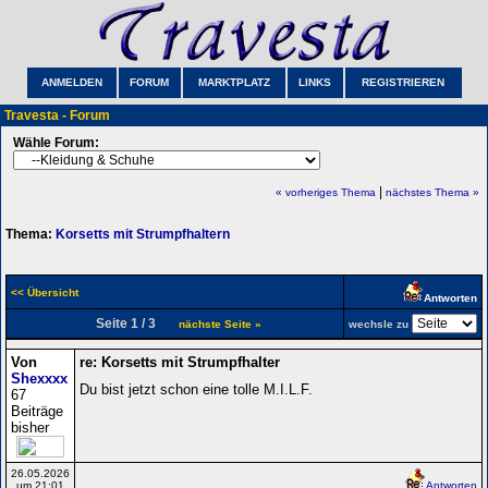
ANMELDEN
FORUM
MARKTPLATZ
LINKS
REGISTRIEREN
Travesta - Forum
Wähle Forum:
|
« vorheriges Thema
nächstes Thema »
Thema:
Korsetts mit Strumpfhaltern
<< Übersicht
Antworten
Seite 1 / 3
nächste Seite »
wechsle zu
Von
re: Korsetts mit Strumpfhalter
Shexxxx
Du bist jetzt schon eine tolle M.I.L.F.
67
Beiträge
bisher
26.05.2026
um 21:01
Antworten