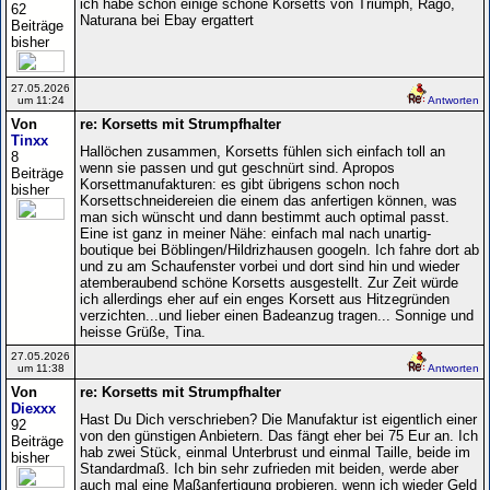
ich habe schon einige schöne Korsetts von Triumph, Rago,
62
Naturana bei Ebay ergattert
Beiträge
bisher
27.05.2026
um 11:24
Antworten
Von
re: Korsetts mit Strumpfhalter
Tinxx
Hallöchen zusammen, Korsetts fühlen sich einfach toll an
8
wenn sie passen und gut geschnürt sind. Apropos
Beiträge
Korsettmanufakturen: es gibt übrigens schon noch
bisher
Korsettschneidereien die einem das anfertigen können, was
man sich wünscht und dann bestimmt auch optimal passt.
Eine ist ganz in meiner Nähe: einfach mal nach unartig-
boutique bei Böblingen/Hildrizhausen googeln. Ich fahre dort ab
und zu am Schaufenster vorbei und dort sind hin und wieder
atemberaubend schöne Korsetts ausgestellt. Zur Zeit würde
ich allerdings eher auf ein enges Korsett aus Hitzegründen
verzichten...und lieber einen Badeanzug tragen... Sonnige und
heisse Grüße, Tina.
27.05.2026
um 11:38
Antworten
Von
re: Korsetts mit Strumpfhalter
Diexxx
Hast Du Dich verschrieben? Die Manufaktur ist eigentlich einer
92
von den günstigen Anbietern. Das fängt eher bei 75 Eur an. Ich
Beiträge
hab zwei Stück, einmal Unterbrust und einmal Taille, beide im
bisher
Standardmaß. Ich bin sehr zufrieden mit beiden, werde aber
auch mal eine Maßanfertigung probieren, wenn ich wieder Geld