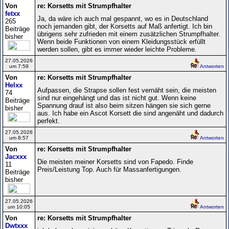
Von
re: Korsetts mit Strumpfhalter
fetxx
Ja, da wäre ich auch mal gespannt, wo es in Deutschland
265
noch jemanden gibt, der Korsetts auf Maß anfertigt. Ich bin
Beiträge
übrigens sehr zufrieden mit einem zusätzlichen Strumpfhalter.
bisher
Wenn beide Funktionen von einem Kleidungsstück erfüllt
werden sollen, gibt es immer wieder leichte Probleme.
27.05.2026
um 7:59
Antworten
Von
re: Korsetts mit Strumpfhalter
Helxx
Aufpassen, die Strapse sollen fest vernäht sein, die meisten
74
sind nur eingehängt und das ist nicht gut. Wenn keine
Beiträge
Spannung drauf ist also beim sitzen hängen sie sich gerne
bisher
aus. Ich habe ein Ascot Korsett die sind angenäht und dadurch
perfekt.
27.05.2026
um 8:57
Antworten
Von
re: Korsetts mit Strumpfhalter
Jacxxx
Die meisten meiner Korsetts sind von Fapedo. Finde
11
Preis/Leistung Top. Auch für Massanfertigungen.
Beiträge
bisher
27.05.2026
um 10:05
Antworten
Von
re: Korsetts mit Strumpfhalter
Dwtxxx