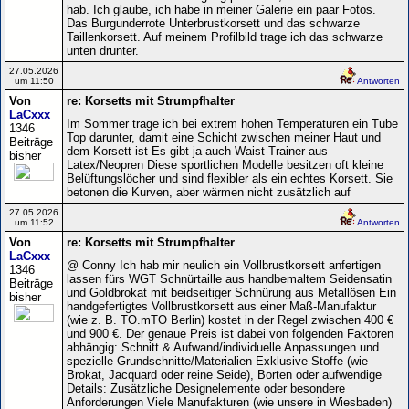
hab. Ich glaube, ich habe in meiner Galerie ein paar Fotos.
Das Burgunderrote Unterbrustkorsett und das schwarze
Taillenkorsett. Auf meinem Profilbild trage ich das schwarze
unten drunter.
27.05.2026
um 11:50
Antworten
Von
re: Korsetts mit Strumpfhalter
LaCxxx
Im Sommer trage ich bei extrem hohen Temperaturen ein Tube
1346
Top darunter, damit eine Schicht zwischen meiner Haut und
Beiträge
dem Korsett ist Es gibt ja auch Waist-Trainer aus
bisher
Latex/Neopren Diese sportlichen Modelle besitzen oft kleine
Belüftungslöcher und sind flexibler als ein echtes Korsett. Sie
betonen die Kurven, aber wärmen nicht zusätzlich auf
27.05.2026
um 11:52
Antworten
Von
re: Korsetts mit Strumpfhalter
LaCxxx
@ Conny Ich hab mir neulich ein Vollbrustkorsett anfertigen
1346
lassen fürs WGT Schnürtaille aus handbemaltem Seidensatin
Beiträge
und Goldbrokat mit beidseitiger Schnürung aus Metallösen Ein
bisher
handgefertigtes Vollbrustkorsett aus einer Maß-Manufaktur
(wie z. B. TO.mTO Berlin) kostet in der Regel zwischen 400 €
und 900 €. Der genaue Preis ist dabei von folgenden Faktoren
abhängig: Schnitt & Aufwand/individuelle Anpassungen und
spezielle Grundschnitte/Materialien Exklusive Stoffe (wie
Brokat, Jacquard oder reine Seide), Borten oder aufwendige
Details: Zusätzliche Designelemente oder besondere
Anforderungen Viele Manufakturen (wie unsere in Wiesbaden)