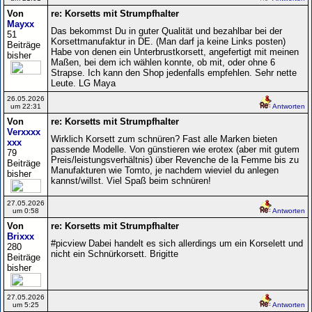
Von
re: Korsetts mit Strumpfhalter
Mayxx
Das bekommst Du in guter Qualität und bezahlbar bei der
51
Korsettmanufaktur in DE. (Man darf ja keine Links posten)
Beiträge
Habe von denen ein Unterbrustkorsett, angefertigt mit meinen
bisher
Maßen, bei dem ich wählen konnte, ob mit, oder ohne 6
Strapse. Ich kann den Shop jedenfalls empfehlen. Sehr nette
Leute. LG Maya
26.05.2026
um 22:31
Antworten
Von
re: Korsetts mit Strumpfhalter
Verxxxx
Wirklich Korsett zum schnüren? Fast alle Marken bieten
xxx
passende Modelle. Von günstieren wie erotex (aber mit gutem
79
Preis/leistungsverhältnis) über Revenche de la Femme bis zu
Beiträge
Manufakturen wie Tomto, je nachdem wieviel du anlegen
bisher
kannst/willst. Viel Spaß beim schnüren!
27.05.2026
um 0:58
Antworten
Von
re: Korsetts mit Strumpfhalter
Brixxx
#picview Dabei handelt es sich allerdings um ein Korselett und
280
nicht ein Schnürkorsett. Brigitte
Beiträge
bisher
27.05.2026
um 5:25
Antworten