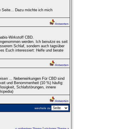
e Seite... Dazu möchte ich mich
Antworten
abis-Wirkstoff CBD.
eingenommen werden. Ich benutze es seit
besserem Schlaf, sondern auch tagsüber
 es Euch interessiert: Helfe und berate
Antworten
eisen ... Nebenwirkungen Für CBD sind
gkeit und Benommenheit (10 %) häufig:
losigkeit, Schlafstörungen, innere
kipedia)
Antworten
wechsle zu
|
« vorheriges Thema
nächstes Thema »