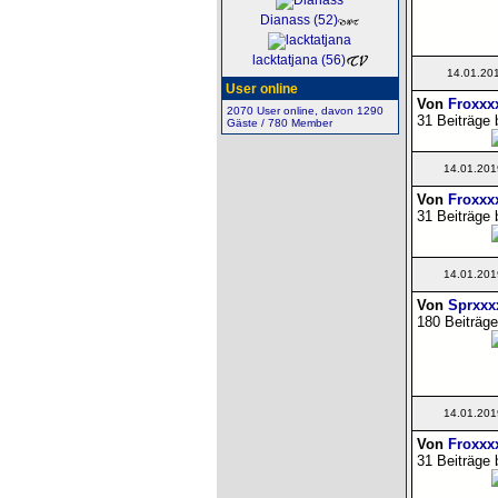
Dianass (52)
lacktatjana (56)
14.01.20
User online
Von
Froxxx
2070 User online, davon 1290
31 Beiträge 
Gäste / 780 Member
14.01.201
Von
Froxxx
31 Beiträge 
14.01.201
Von
Sprxxx
180 Beiträge
14.01.201
Von
Froxxx
31 Beiträge 