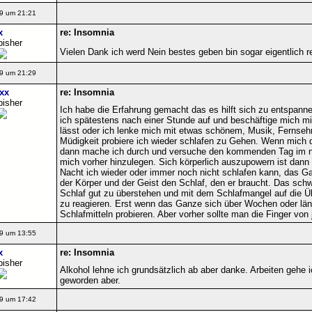
9 um 21:21
x
re: Insomnia
bisher
Vielen Dank ich werd Nein bestes geben bin sogar eigentlich
9 um 21:29
xx
re: Insomnia
bisher
Ich habe die Erfahrung gemacht das es hilft sich zu entspan
ich spätestens nach einer Stunde auf und beschäftige mich 
lässt oder ich lenke mich mit etwas schönem, Musik, Fernseh
Müdigkeit probiere ich wieder schlafen zu Gehen. Wenn mich 
dann mache ich durch und versuche den kommenden Tag im n
mich vorher hinzulegen. Sich körperlich auszupowern ist da
Nacht ich wieder oder immer noch nicht schlafen kann, das Ga
der Körper und der Geist den Schlaf, den er braucht. Das schwi
Schlaf gut zu überstehen und mit dem Schlafmangel auf die Üb
zu reagieren. Erst wenn das Ganze sich über Wochen oder län
Schlafmitteln probieren. Aber vorher sollte man die Finger von 
9 um 13:55
x
re: Insomnia
bisher
Alkohol lehne ich grundsätzlich ab aber danke. Arbeiten gehe 
geworden aber.
9 um 17:42