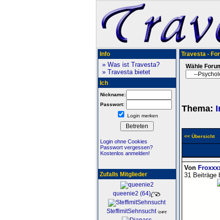
Info
Travesta - Fo
» Was ist Travesta?
Wähle Foru
» Travesta bietet
Ich
Nickname:
Passwort:
Thema:
Login merken
<< Übersicht
Login ohne Cookies
Passwort vergessen?
Kostenlos anmelden!
Von
Froxxx
Zufalls Mitglieder
31 Beiträge 
queenie2 (64)
SteffimitSehnsucht