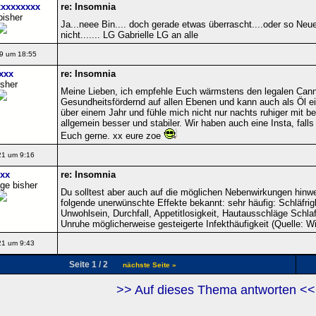
xxxxxxxx
re: Insomnia
bisher
Ja...neee Bin.... doch gerade etwas überrascht....oder so Neu
nicht....... LG Gabrielle LG an alle
9 um 18:55
xxx
re: Insomnia
isher
Meine Lieben, ich empfehle Euch wärmstens den legalen Cann
Gesundheitsfördernd auf allen Ebenen und kann auch als Öl 
über einem Jahr und fühle mich nicht nur nachts ruhiger mit 
allgemein besser und stabiler. Wir haben auch eine Insta, falls
Euch gerne. xx eure zoe
21 um 9:16
xx
re: Insomnia
ge bisher
Du solltest aber auch auf die möglichen Nebenwirkungen hinw
folgende unerwünschte Effekte bekannt: sehr häufig: Schläfri
Unwohlsein, Durchfall, Appetitlosigkeit, Hautausschläge Schlaf
Unruhe möglicherweise gesteigerte Infekthäufigkeit (Quelle: Wi
21 um 9:43
Seite 1 / 2
nächste Seite »
>> Auf dieses Thema antworten <<