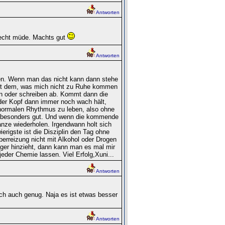
Antworten
 recht müde. Machts gut
Antworten
nen. Wenn man das nicht kann dann stehe
mit dem, was mich nicht zu Ruhe kommen
n oder schreiben ab. Kommt dann die
der Kopf dann immer noch wach hält,
ormalen Rhythmus zu leben, also ohne
nn besonders gut. Und wenn die kommende
nze wiederholen. Irgendwann holt sich
erigste ist die Disziplin den Tag ohne
erreizung nicht mit Alkohol oder Drogen
ger hinzieht, dann kann man es mal mir
jeder Chemie lassen. Viel Erfolg,Xuni...
Antworten
ich auch genug. Naja es ist etwas besser
Antworten