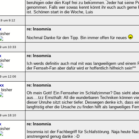
beruhigen oder den Kopf frei zu bekommen. Jeder hat seine Pr
genommen. Falls wer sowas kennt könnt ihr euch auch gerne P
ist. Schönen start in die Woche, Luis
19 um 9:12
x
re: Insomnia
bisher
Nochmal Danke für den Tipp. Bin immer offen für neues
9 um 10:33
x
re: Insomnia
bisher
Ich werds definitiv auch mal mit was langweiligem und einem 
der Fernseh-Fan aber dafür wird er hoffentlich hilfreich sein^^
9 um 12:06
xx
re: Insomnia
 bisher
Oh mein Gott! Ein Fernseher im Schlafzimmer? Das sieht abe
aus....tzz Ernsthaft: All die wunderbaren Techniken können vie
dieser Unruhe sitzt sicher tiefer. Deswegen denke ich, dass e
langfristig eher die Ursache zu finden hilft als langweiliges F
9 um 18:10
x
re: Insomnia
bisher
Insomnia ist der Fachbegriff für Schlafstörung. Naja heute Na
anstrengend genug danke :-D