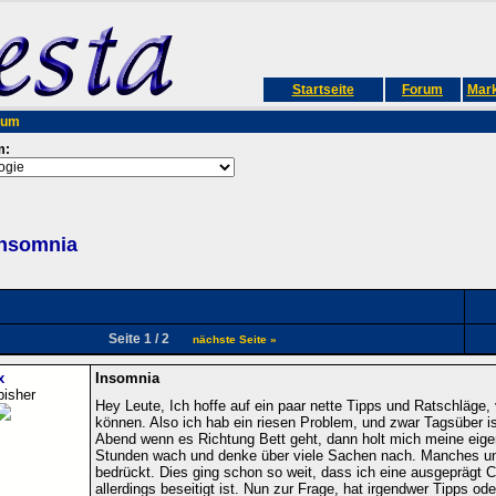
Startseite
Forum
Mark
rum
m:
Insomnia
Seite 1 / 2
nächste Seite »
x
Insomnia
bisher
Hey Leute, Ich hoffe auf ein paar nette Tipps und Ratschläge,
können. Also ich hab ein riesen Problem, und zwar Tagsüber ist
Abend wenn es Richtung Bett geht, dann holt mich meine eigen
Stunden wach und denke über viele Sachen nach. Manches unn
bedrückt. Dies ging schon so weit, dass ich eine ausgeprägt C
allerdings beseitigt ist. Nun zur Frage, hat irgendwer Tipps od