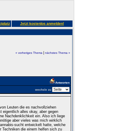
tplatz
Jetzt kostenlos anmelden!
|
« vorheriges Thema
nächstes Thema »
Antworten
wechsle zu
 von Leuten die es nachvollziehen
 eigentlich alles okay, aber gegen
e Nachdenklichkeit ein. Also ich liege
ötige aber vieles was mich wirklich
annabis-sucht entwickelt hatte, welche
er Techniken die einem helfen sich zu