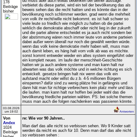
du muss aber auch etwas bedenken bei deiner aussage.
178
verbietet du diese partei, wird ein teil der bevölkerung das als
Beiträge
beweis sehen das die recht hatten und es könnte dan in der
bisher
bevölkerung noch schlimmer werden. grad wenn die mehrheit
von volk ihr recht/wille nicht bekommt. es ist halt schwer so
viele leute so friedlich wie möglich zu halten ob die partei
wirklich die demokratie abschaff oder nicht lieg in der zukunft
und die partei alleine entscheidet es ja auch nicht sondern bei
der abstimmung wären noch immer leute von anderne parteien
dabei außer wenn überall nur noch die gewählt werden würde.
wenn das volk keine demokratie mehr haben will, muss man
auch damit leben, es häng halt vom volk ab was es möchte.
sonst kommt entweder wieder ein altes system eingeführt oder
ein komplett neues. im laufe der menschheit-Geschichte
hatten wir ja auch andere systeme und man kann halt nur
abwarten was das volk möchte und in welche richtung es sich
entwickelt. gesetze bringen halt nix wenn das volk ein
aufstand macht oder willst du z.b. 4-5 millionen Bürgern
einsperren? dafür sind zu wenig plätze frei in gefängnis und
dann hät man für richtige verbrechers kein platz mehr und läss
die laufen. man kann halt nur hoffen bei jeder wahl das die
bevölkerung friedliche parteien wählen. PS: bei solche themen
muss man auch die folgen nachdenken was passieren könnte.
03.08.2026
um 19:02
Antworten
Von
re: Wie vor 90 Jahren..
Andxx
Man darf das alle nicht so verbissen sehen. Wo 9 Kinder satt
1024
werden da reicht es auch für 10. Denn man darf das alle nicht
Beiträge
so verbissen sehen :
bisher