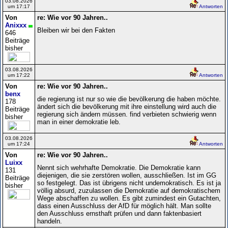
03.08.2026
um 17:17
Antworten
Von
re: Wie vor 90 Jahren..
Anixxx
Bleiben wir bei den Fakten
646
Beiträge
bisher
03.08.2026
um 17:22
Antworten
Von
re: Wie vor 90 Jahren..
benx
die regierung ist nur so wie die bevölkerung die haben möchte.
178
ändert sich die bevölkerung mit ihre einstellung wird auch die
Beiträge
regierung sich ändern müssen. find verbieten schwierig wenn
bisher
man in einer demokratie leb.
03.08.2026
um 17:24
Antworten
Von
re: Wie vor 90 Jahren..
Luixx
Nennt sich wehrhafte Demokratie. Die Demokratie kann
131
diejenigen, die sie zerstören wollen, ausschließen. Ist im GG
Beiträge
so festgelegt. Das ist übrigens nicht undemokratisch. Es ist ja
bisher
völlig absurd, zuzulassen die Demokratie auf demokratischem
Wege abschaffen zu wollen. Es gibt zumindest ein Gutachten,
dass einen Ausschluss der AfD für möglich hält. Man sollte
den Ausschluss ernsthaft prüfen und dann faktenbasiert
handeln.