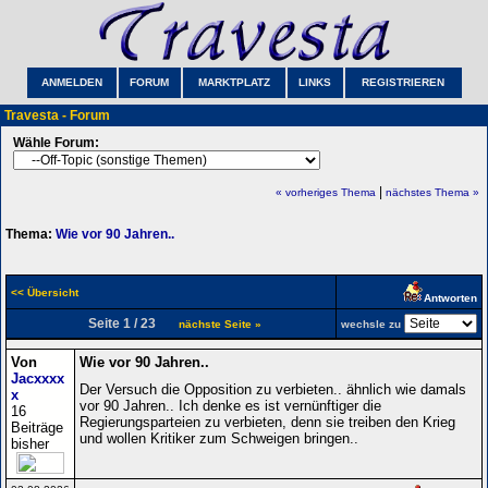
ANMELDEN
FORUM
MARKTPLATZ
LINKS
REGISTRIEREN
Travesta - Forum
Wähle Forum:
|
« vorheriges Thema
nächstes Thema »
Thema:
Wie vor 90 Jahren..
<< Übersicht
Antworten
Seite 1 / 23
nächste Seite »
wechsle zu
Von
Wie vor 90 Jahren..
Jacxxxx
Der Versuch die Opposition zu verbieten.. ähnlich wie damals
x
vor 90 Jahren.. Ich denke es ist vernünftiger die
16
Regierungsparteien zu verbieten, denn sie treiben den Krieg
Beiträge
und wollen Kritiker zum Schweigen bringen..
bisher