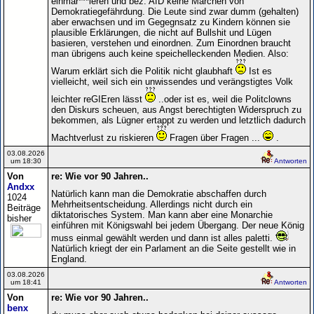
einmar***ieren und bez. AfD keine Märchen von
Demokratiegefährdung. Die Leute sind zwar dumm (gehalten)
aber erwachsen und im Gegegnsatz zu Kindern können sie
plausible Erklärungen, die nicht auf Bullshit und Lügen
basieren, verstehen und einordnen. Zum Einordnen braucht
man übrigens auch keine speichelleckenden Medien. Also:
Warum erklärt sich die Politik nicht glaubhaft
Ist es
vielleicht, weil sich ein unwissendes und verängstigtes Volk
leichter reGIEren lässt
..oder ist es, weil die Politclowns
den Diskurs scheuen, aus Angst berechtigten Widerspruch zu
bekommen, als Lügner ertappt zu werden und letztlich dadurch
Machtverlust zu riskieren
Fragen über Fragen ...
.
03.08.2026
um 18:30
Antworten
Von
re: Wie vor 90 Jahren..
Andxx
Natürlich kann man die Demokratie abschaffen durch
1024
Mehrheitsentscheidung. Allerdings nicht durch ein
Beiträge
diktatorisches System. Man kann aber eine Monarchie
bisher
einführen mit Königswahl bei jedem Übergang. Der neue König
muss einmal gewählt werden und dann ist alles paletti.
Natürlich kriegt der ein Parlament an die Seite gestellt wie in
England.
03.08.2026
um 18:41
Antworten
Von
re: Wie vor 90 Jahren..
benx