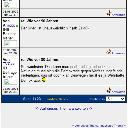
03.08.2026
um 19:37
Antworten
Von
re: Wie vor 90 Jahren..
Anixxx
Der Krieg ist unausweichlich ? (ab 21.40)
646
Beiträge
bisher
03.08.2026
um 20:29
Antworten
Von
re: Wie vor 90 Jahren..
TVGxx
Schwachsinn. Das kann man doch nicht gleichsetzen.
43
Natürlich muss sich die Demokratie gegen Verfassungsfeinde
Beiträge
verteidigen, das ist doch klar. Deswegen heißt es ja Wehrhafte
bisher
Demokratie.
03.08.2026
um 20:31
Antworten
Seite 1 / 23
nächste Seite »
wechsle zu
>> Auf dieses Thema antworten <<
|
« vorheriges Thema
nächstes Thema »