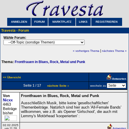
ANMELDEN
FORUM
MARKTPLATZ
LINKS
REGISTRIEREN
Travesta - Forum
Wähle Forum:
|
« vorheriges Thema
nächstes Thema »
Thema:
Frontfrauen in Blues, Rock, Metal und Punk
<< Übersicht
Antworten
Seite 1 / 17
nächste Seite »
wechsle zu
Von
Frontfrauen in Blues, Rock, Metal und Punk
Nicxx
Ausschließlich Musik, bitte keine 'gesellschaftlichen'
4463
Themenbeiträge. Natürlich sind hier auch 'All-Female Bands'
Beiträge
willkommen, wie z.B. als Opener 'Girlschool', die auch mit
bisher
Lemmy's Motörhead 'kooperierten' :
02.02.2025
um 11:26
Antworten