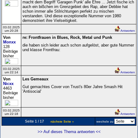
macht dem Begriff 'Garagen Punk' alle Ehre ... Jetzt fische ich
auch ein bißchen im Grenzgebiet des Rap, aber Debbie hat
schon immer alle Stilrichtungen perfekt zu mischen
verstanden. Und diese exzeptionelle Nummer von 1980
demonstriert ihre Vielseitigkeit.
03.02.2025
um 20:28
Antworten
Von
re: Frontfrauen in Blues, Rock, Metal und Punk
Monxx
die haben sich leider auch schon aufgelöst, aber gute Nummer
128
und klasse Frontfrau:
Beiträge
bisher
03.02.2025
um 22:14
Antworten
Von
Les Gemeaux
Nicxx
Gut gemachtes Cover von Trust's 80er Jahre Smash Hit
4463
'Antisocial'
Beiträge
bisher
03.02.2025
um 22:18
Antworten
Seite 1 / 17
nächste Seite »
wechsle zu
>> Auf dieses Thema antworten <<