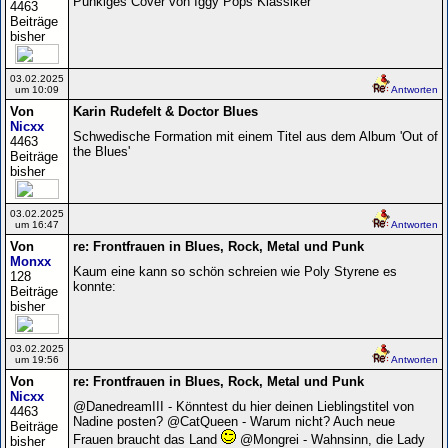
Punkiges Cover von Iggy Pops Klassiker
4463
Beiträge
bisher
03.02.2025
um 10:09
Antworten
Von
Karin Rudefelt & Doctor Blues
Nicxx
Schwedische Formation mit einem Titel aus dem Album 'Out of
4463
the Blues'
Beiträge
bisher
03.02.2025
um 16:47
Antworten
Von
re: Frontfrauen in Blues, Rock, Metal und Punk
Monxx
Kaum eine kann so schön schreien wie Poly Styrene es
128
konnte:
Beiträge
bisher
03.02.2025
um 19:56
Antworten
Von
re: Frontfrauen in Blues, Rock, Metal und Punk
Nicxx
@DanedreamIII - Könntest du hier deinen Lieblingstitel von
4463
Nadine posten? @CatQueen - Warum nicht? Auch neue
Beiträge
Frauen braucht das Land
@Mongrei - Wahnsinn, die Lady
bisher